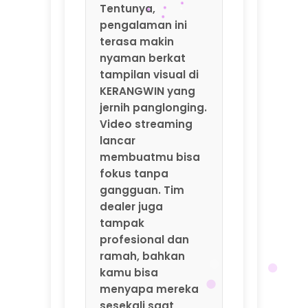
Tentunya,
pengalaman ini
terasa makin
nyaman berkat
tampilan visual di
KERANGWIN yang
jernih panglonging.
Video streaming
lancar
membuatmu bisa
fokus tanpa
gangguan. Tim
dealer juga
tampak
profesional dan
ramah, bahkan
kamu bisa
menyapa mereka
sesekali saat