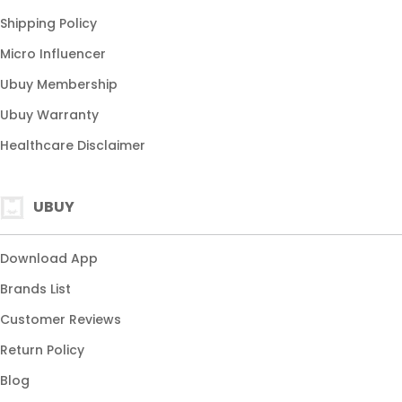
Shipping Policy
Micro Influencer
Ubuy Membership
Ubuy Warranty
Healthcare Disclaimer
UBUY
Download App
Brands List
Customer Reviews
Return Policy
Blog