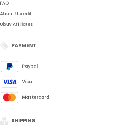
FAQ
About Ucredit
Ubuy Affiliates
PAYMENT
Paypal
Visa
Mastercard
SHIPPING