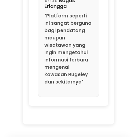
⭐⭐⭐⭐ Bagas
Erlangga
"Platform seperti
ini sangat berguna
bagi pendatang
maupun
wisatawan yang
ingin mengetahui
informasi terbaru
mengenai
kawasan Rugeley
dan sekitarnya"