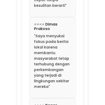
kesulitan berarti"
⭐⭐⭐⭐ Dimas
Prakoso
"Saya menyukai
fokus pada berita
lokal karena
membantu
masyarakat tetap
terhubung dengan
perkembangan
yang terjadi di
lingkungan sekitar
mereka"