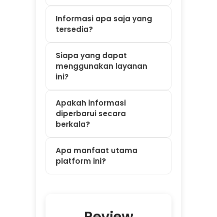
Informasi apa saja yang
tersedia?
Siapa yang dapat
menggunakan layanan
ini?
Apakah informasi
diperbarui secara
berkala?
Apa manfaat utama
platform ini?
Review