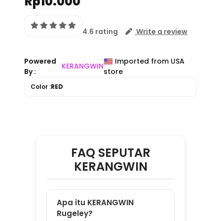
Rp10.000
4.6 rating
Write a review
Powered
Imported from USA
KERANGWIN
By :
store
Color :
RED
FAQ SEPUTAR
KERANGWIN
Apa itu KERANGWIN
Rugeley?