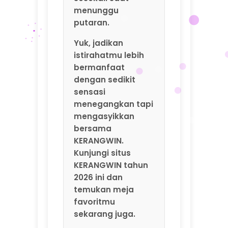
menunggu
putaran.
Yuk, jadikan
istirahatmu lebih
bermanfaat
dengan sedikit
sensasi
menegangkan tapi
mengasyikkan
bersama
KERANGWIN.
Kunjungi situs
KERANGWIN tahun
2026 ini dan
temukan meja
favoritmu
sekarang juga.